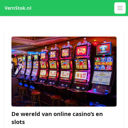
VernStok.nl
Op
De wereld van online casino’s en
slots